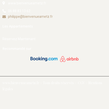
www.bienvenueametz.fr
06 88 83 13 62
philippe@bienvenueametz.fr
Les Appartements
Réservez Maintenant
Recommandé sur
www.bienvenueametz.fr – Tous droits réservés –
CGV
–
Mentions
légales